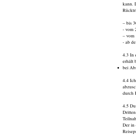
kann. 
Rücktri
– bis 3
- vom 
– vom 1
- ab d
4.3 In
erhält 
bei Ab
4.4 Ic
abzusc
durch 
4.5 Du
Dritte
Teilna
Der in
Reisep