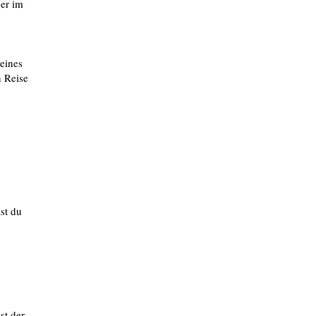
der im
.
 eines
n Reise
st du
st der