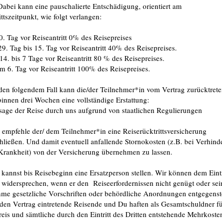
Dabei kann eine pauschalierte Entschädigung, orientiert am
ttszeitpunkt, wie folgt verlangen:
0. Tag vor Reiseantritt 0% des Reisepreises
29. Tag bis 15. Tag vor Reiseantritt 40% des Reisepreises.
4. bis 7 Tage vor Reiseantritt 80 % des Reisepreises.
em 6. Tag vor Reiseantritt 100% des Reisepreises.
 den folgendem Fall kann die/der Teilnehmer*in vom Vertrag zurücktret
binnen drei Wochen eine vollständige Erstattung:
sage der Reise durch uns aufgrund von staatlichen Regulierungen
h empfehle der/ dem Teilnehmer*in eine Reiserücktrittsversicherung
hließen. Und damit eventuell anfallende Stornokosten (z.B. bei Verhin
Krankheit) von der Versicherung übernehmen zu lassen.
 kannst bis Reisebeginn eine Ersatzperson stellen. Wir können dem Eintr
n widersprechen, wenn er den Reiseerfordernissen nicht genügt oder sei
hme gesetzliche Vorschriften oder behördliche Anordnungen entgegenst
 den Vertrag eintretende Reisende und Du haften als Gesamtschuldner f
reis und sämtliche durch den Eintritt des Dritten entstehende Mehrkoste