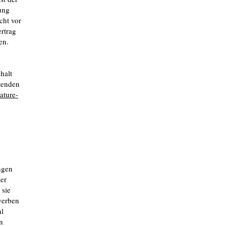
ung
cht vor
rtrag
en.
halt
ltenden
ture-
ngen
er
 sie
werben
hl
n