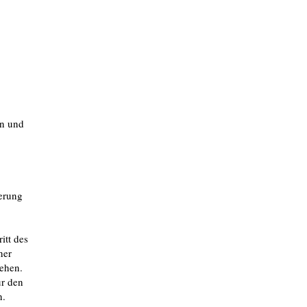
en und
derung
itt des
ner
ehen.
ür den
n.