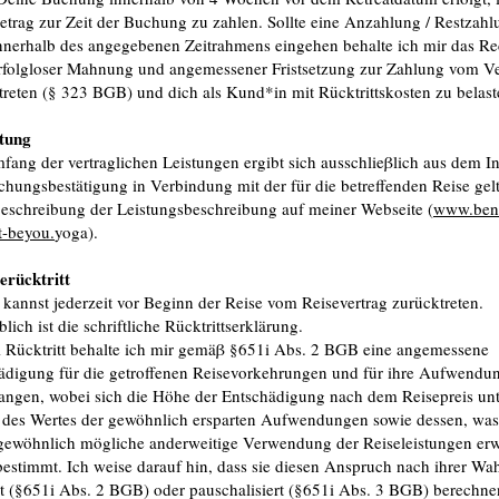
Betrag zur Zeit der Buchung zu zahlen. Sollte eine Anzahlung / Restzahl
innerhalb des angegebenen Zeitrahmens eingehen behalte ich mir das Re
rfolgloser Mahnung und angemessener Fristsetzung zur Zahlung vom Ve
treten (§ 323 BGB) und dich als Kund*in mit Rücktrittskosten zu belast
stung
fang der vertraglichen Leistungen ergibt sich ausschlieβlich aus dem In
chungsbestätigung in Verbindung mit der für die betreffenden Reise ge
beschreibung der Leistungsbeschreibung auf meiner Webseite (
www.bena
t-beyou.
yoga).
serücktritt
 kannst jederzeit vor Beginn der Reise vom Reisevertrag zurücktreten.
ich ist die schriftliche Rücktrittserklärung.
i Rücktritt behalte ich mir gemäβ §651i Abs. 2 BGB eine angemessene
ädigung für die getroffenen Reisevorkehrungen und für ihre Aufwendu
langen, wobei sich die Höhe der Entschädigung nach dem Reisepreis unt
des Wertes der gewöhnlich ersparten Aufwendungen sowie dessen, was
gewöhnlich mögliche anderweitige Verwendung der Reiseleistungen er
bestimmt. Ich weise darauf hin, dass sie diesen Anspruch nach ihrer Wa
t (§651i Abs. 2 BGB) oder pauschalisiert (§651i Abs. 3 BGB) berechne