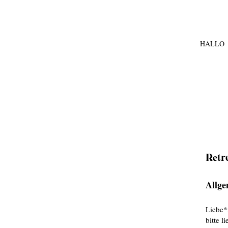
HALLO
tr
Re
Allge
Liebe*
bitte 