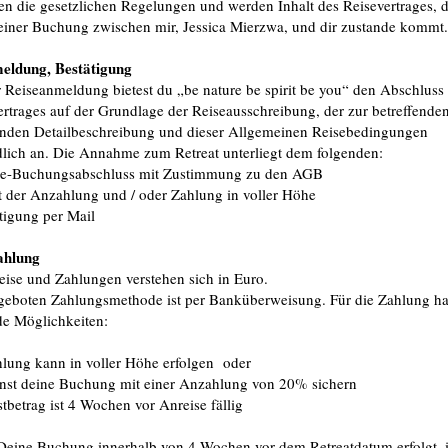
en die gesetzlichen Regelungen und werden Inhalt des Reisevertrages, 
deiner Buchung zwischen mir, Jessica Mierzwa, und dir zustande kommt
eldung, Bestätigung
r Reiseanmeldung bietest du „be nature be spirit be you“ den Abschluss
ertrages auf der Grundlage der Reiseausschreibung, der zur betreffende
nden Detailbeschreibung und dieser Allgemeinen Reisebedingungen
dlich an. Die Annahme zum Retreat unterliegt dem folgenden:
ne-Buchungsabschluss mit Zustimmung zu den AGB
lt der Anzahlung und / oder Zahlung in voller Höhe
ätigung per Mail
ahlung
reise und Zahlungen verstehen sich in Euro.
geboten Zahlungsmethode ist per Banküberweisung. Für die Zahlung ha
de Möglichkeiten:
hlung kann in voller Höhe erfolgen oder
nst deine Buchung mit einer Anzahlung von 20% sichern
tbetrag ist 4 Wochen vor Anreise fällig
eine Buchung innerhalb von 4 Wochen vor dem Retreatdatum erfolgt, i