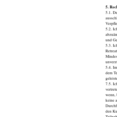
5. Rec
5.1. D
aussch
Verpfl
5.2. Ic
abzuän
und Ge
5.3. I
Retreat
Mindes
unverz
5.4. Im
dem Te
geleist
7.5. Ic
vertret
wenn, 
keine 
Durchf
den Ku
Teilne