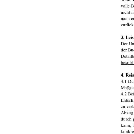
volle 
nicht 
nach e
zurück
3. Lei
Der Um
der Bu
Detail
bespiri
4. Rei
4.1 Du
Maβgebl
4.2 Be
Entsch
zu ver
Abzug 
durch 
kann, 
konkre