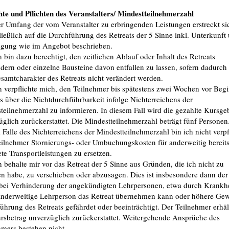
hte und Pflichten des Veranstalters/ Mindestteilnehmerzahl
er Umfang der vom Veranstalter zu erbringenden Leistungen erstreckt si
ließlich auf die Durchführung des Retreats der 5 Sinne inkl. Unterkunft
egung wie im Angebot beschrieben.
h bin dazu berechtigt, den zeitlichen Ablauf oder Inhalt des Retreats
dern oder einzelne Bausteine davon entfallen zu lassen, sofern dadurch 
samtcharakter des Retreats nicht verändert werden.
ch verpflichte mich, den Teilnehmer bis spätestens zwei Wochen vor Beg
s über die Nichtdurchführbarkeit infolge Nichterreichens der
teilnehmerzahl zu informieren. In diesem Fall wird die gezahlte Kursge
üglich zurückerstattet. Die Mindestteilnehmerzahl beträgt fünf Personen
 Falle des Nichterreichens der Mindestteilnehmerzahl bin ich nicht verpfl
ilnehmer Stornierungs- oder Umbuchungskosten für anderweitig bereit
ete Transportleistungen zu ersetzen.
h behalte mir vor das Retreat der 5 Sinne aus Gründen, die ich nicht zu
en habe, zu verschieben oder abzusagen. Dies ist insbesondere dann der 
bei Verhinderung der angekündigten Lehrpersonen, etwa durch Krankhe
anderweitige Lehrperson das Retreat übernehmen kann oder höhere Gew
ührung des Retreats gefährdet oder beeinträchtigt. Der Teilnehmer erhä
rsbetrag unverzüglich zurückerstattet. Weitergehende Ansprüche des
hmers bestehen nicht.