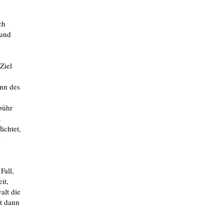
ch
 und
Ziel
inn des
bühr
.
ichtet,
s
Fall,
it,
alt die
lt dann