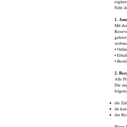
ergänz
Falle 
1. Anm
Mit de
Reisev
gehöre
verbin
• Onli
• Erha
• Best
2. Bez
Alle P
Die an
folgen
die Za
du kan
der Res
Wenn D