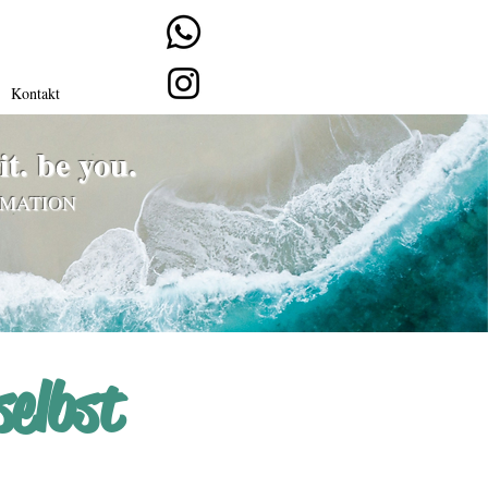
Kontakt
it. be you.
RMATION
selbst