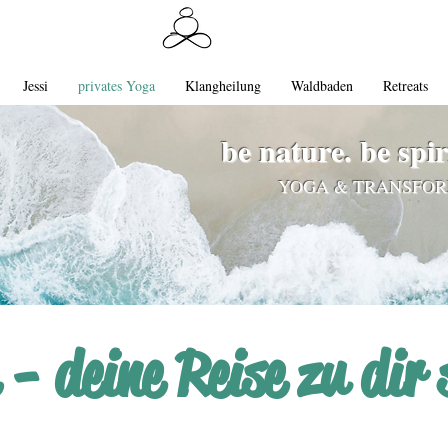
Jessi
privates Yoga
Klangheilung
Waldbaden
Retreats
be nature.
be spir
YOGA & TRANSFO
- deine Reise zu dir 