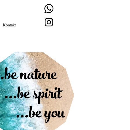
Kontakt
..be nature
.be spirit
..be you