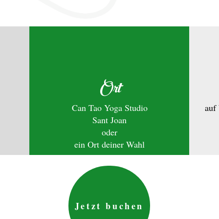
rt
O
Can Tao Yoga Studio
auf
Sant Joan
oder
ein Ort deiner Wahl
Jetzt buchen