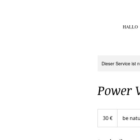
HALLO
Dieser Service ist 
Power 
30
Euro
30 €
be natu